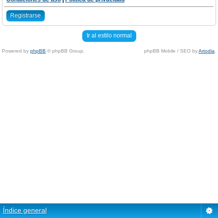
Registrarse
Ir al estilo normal
Powered by
phpBB
© phpBB Group.
phpBB Mobile / SEO by
Artodia
.
Índice general