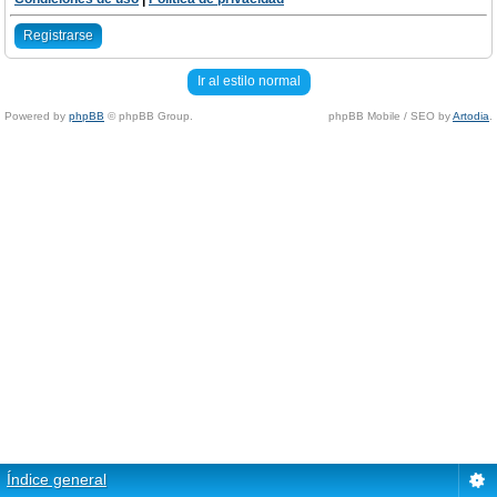
Registrarse
Ir al estilo normal
Powered by
phpBB
© phpBB Group.
phpBB Mobile / SEO by
Artodia
.
Índice general