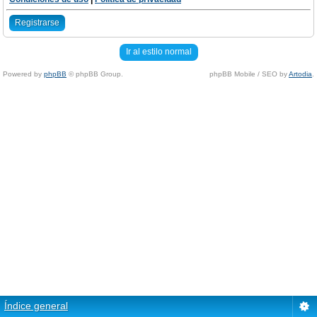
Registrarse
Ir al estilo normal
Powered by
phpBB
© phpBB Group.
phpBB Mobile / SEO by
Artodia
.
Índice general