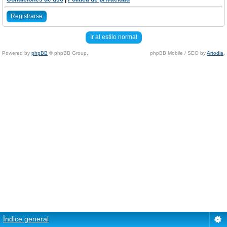
Registrarse
Ir al estilo normal
Powered by
phpBB
© phpBB Group.
phpBB Mobile / SEO by
Artodia
.
Índice general