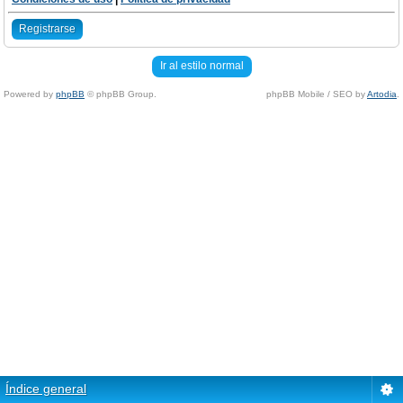
Registrarse
Ir al estilo normal
Powered by
phpBB
© phpBB Group.
phpBB Mobile / SEO by
Artodia
.
Índice general