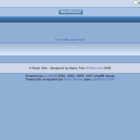
Ir al estilo para movil
X-Static Skin - Designed by Alpha Trion ©
Skin-Lab
2008
Powered by
phpBB
© 2000, 2002, 2005, 2007 phpBB Group
Traducción al español por
Huan Manwë
para
phpBB-Es.COM