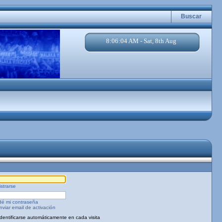
Buscar
8:06:04 AM - Sat, 8th Aug
strarse
dé mi contraseña
viar email de activación
Identificarse automáticamente en cada visita