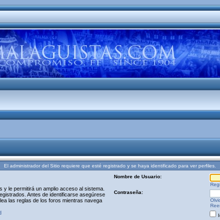
El administrador del Sitio requiere que esté registrado y se haya identificado para ver perfiles.
Nombre de Usuario:
Regi
y le permitirá un amplio acceso al sistema.
Contraseña:
egistrados. Antes de identificarse asegúrese
 lea las reglas de los foros mientras navega
Olvi
Reen
d