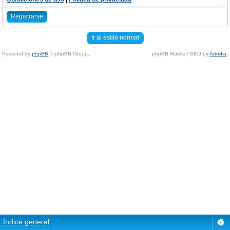
Registrarse
Ir al estilo normal
Powered by
phpBB
© phpBB Group.
phpBB Mobile / SEO by
Artodia
.
Índice general