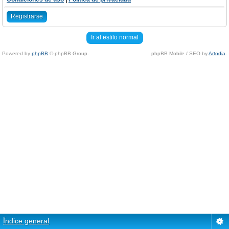
Registrarse
Ir al estilo normal
Powered by
phpBB
© phpBB Group.
phpBB Mobile / SEO by
Artodia
.
Índice general