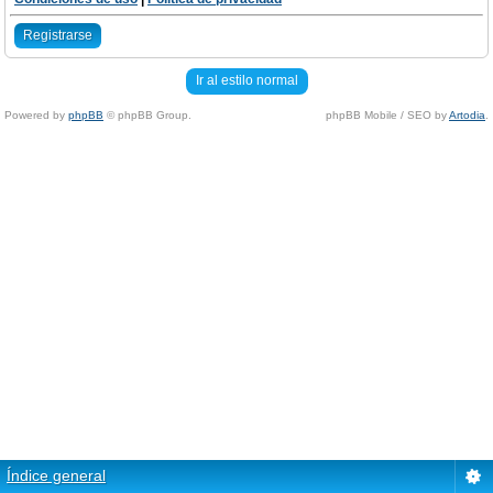
Registrarse
Ir al estilo normal
Powered by
phpBB
© phpBB Group.
phpBB Mobile / SEO by
Artodia
.
Índice general