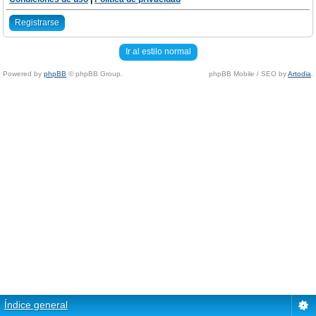
Registrarse
Ir al estilo normal
Powered by
phpBB
© phpBB Group.
phpBB Mobile / SEO by
Artodia
.
Índice general