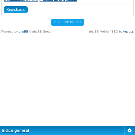
Registrarse
Ir al estilo normal
Powered by
phpBB
© phpBB Group.
phpBB Mobile / SEO by
Artodia
.
Índice general