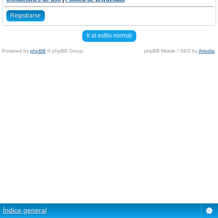
Registrarse
Ir al estilo normal
Powered by
phpBB
© phpBB Group.
phpBB Mobile / SEO by
Artodia
.
Índice general