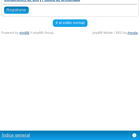
Registrarse
Ir al estilo normal
Powered by
phpBB
© phpBB Group.
phpBB Mobile / SEO by
Artodia
.
Índice general