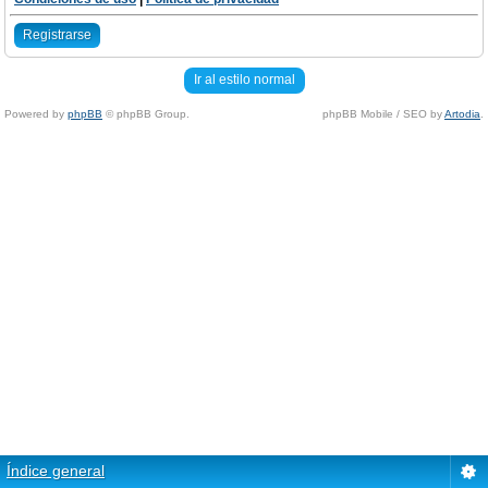
Registrarse
Ir al estilo normal
Powered by
phpBB
© phpBB Group.
phpBB Mobile / SEO by
Artodia
.
Índice general