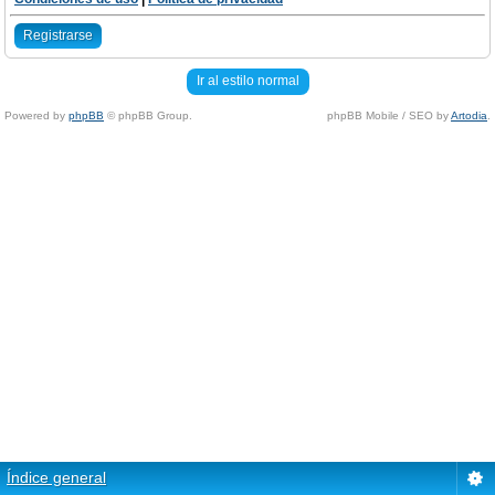
Registrarse
Ir al estilo normal
Powered by
phpBB
© phpBB Group.
phpBB Mobile / SEO by
Artodia
.
Índice general