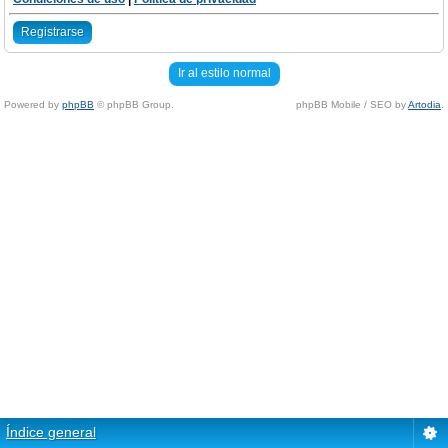
Registrarse
Ir al estilo normal
Powered by
phpBB
© phpBB Group.
phpBB Mobile / SEO by
Artodia
.
Índice general