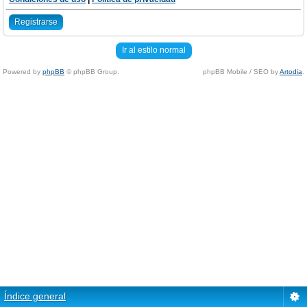
Registrarse
Ir al estilo normal
Powered by
phpBB
© phpBB Group.
phpBB Mobile / SEO by
Artodia
.
Índice general