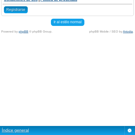
Registrarse
Ir al estilo normal
Powered by
phpBB
© phpBB Group.
phpBB Mobile / SEO by
Artodia
.
Índice general