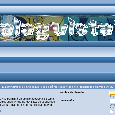
El administrador del Sitio requiere que esté registrado y se haya identificado para ver perfiles.
Nombre de Usuario:
Regi
y le permitirá un amplio acceso al sistema.
Contraseña:
egistrados. Antes de identificarse asegúrese
 lea las reglas de los foros mientras navega
Olvi
Reen
d