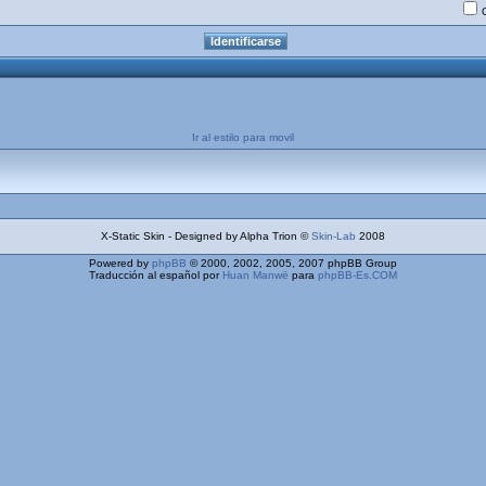
Ir al estilo para movil
X-Static Skin - Designed by Alpha Trion ©
Skin-Lab
2008
Powered by
phpBB
© 2000, 2002, 2005, 2007 phpBB Group
Traducción al español por
Huan Manwë
para
phpBB-Es.COM