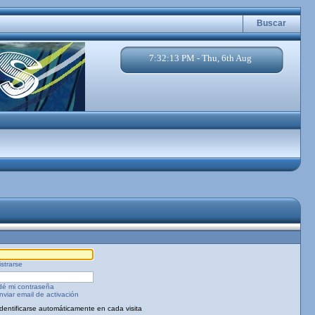
Buscar
7:32:13 PM - Thu, 6th Aug
strarse
dé mi contraseña
viar email de activación
Identificarse automáticamente en cada visita