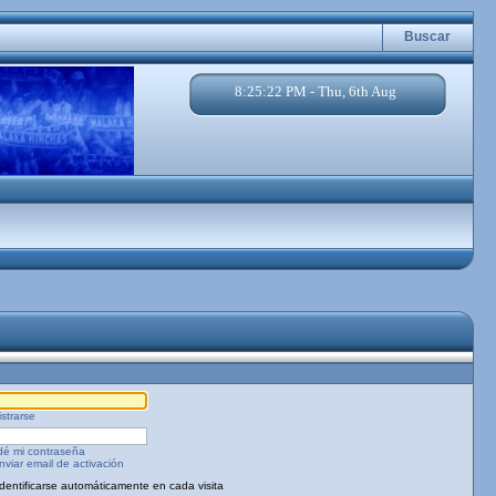
Buscar
8:25:22 PM - Thu, 6th Aug
strarse
dé mi contraseña
viar email de activación
Identificarse automáticamente en cada visita