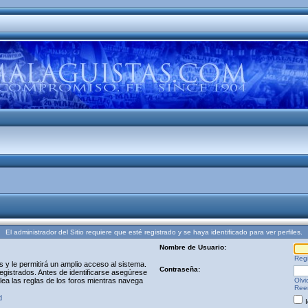
El administrador del Sitio requiere que esté registrado y se haya identificado para ver perfiles.
Nombre de Usuario:
Regi
y le permitirá un amplio acceso al sistema.
Contraseña:
egistrados. Antes de identificarse asegúrese
 lea las reglas de los foros mientras navega
Olvi
Reen
d