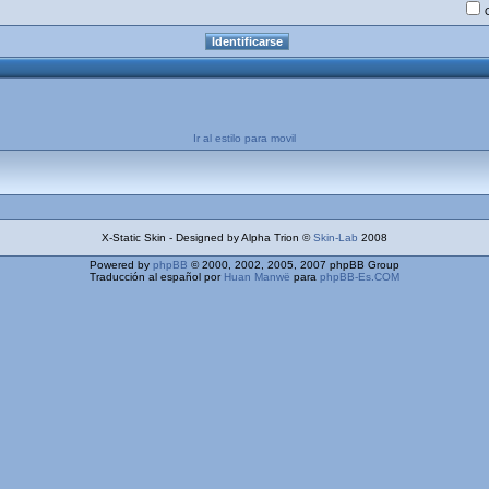
Ir al estilo para movil
X-Static Skin - Designed by Alpha Trion ©
Skin-Lab
2008
Powered by
phpBB
© 2000, 2002, 2005, 2007 phpBB Group
Traducción al español por
Huan Manwë
para
phpBB-Es.COM