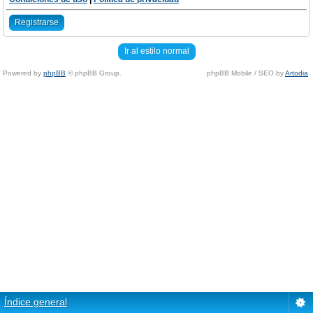
Registrarse
Ir al estilo normal
Powered by
phpBB
© phpBB Group.
phpBB Mobile / SEO by
Artodia
.
Índice general