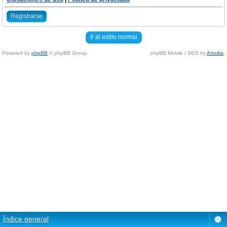
Registrarse
Ir al estilo normal
Powered by
phpBB
© phpBB Group.
phpBB Mobile / SEO by
Artodia
.
Índice general