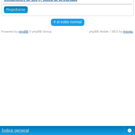
Registrarse
Ir al estilo normal
Powered by
phpBB
© phpBB Group.
phpBB Mobile / SEO by
Artodia
.
Índice general