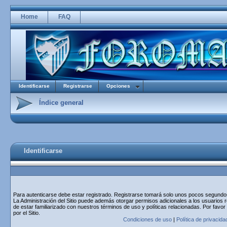
Home
FAQ
Identificarse
Registrarse
Opciones
Índice general
Identificarse
Para autenticarse debe estar registrado. Registrarse tomará solo unos pocos segundos 
La Administración del Sitio puede además otorgar permisos adicionales a los usuarios r
de estar familiarizado con nuestros términos de uso y políticas relacionadas. Por favor
por el Sitio.
Condiciones de uso
|
Política de privacida