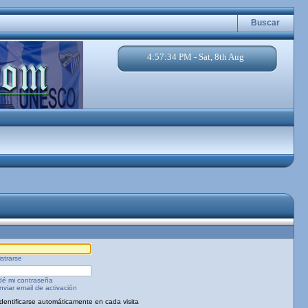
Buscar
4:57:34 PM - Sat, 8th Aug
strarse
dé mi contraseña
viar email de activación
Identificarse automáticamente en cada visita