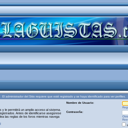
El administrador del Sitio requiere que esté registrado y se haya identificado para ver perfiles.
Nombre de Usuario:
Regi
y le permitirá un amplio acceso al sistema.
Contraseña:
egistrados. Antes de identificarse asegúrese
 lea las reglas de los foros mientras navega
Olvi
Reen
d