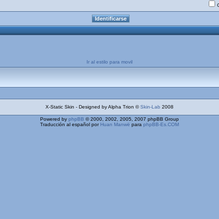
Ir al estilo para movil
X-Static Skin - Designed by Alpha Trion ©
Skin-Lab
2008
Powered by
phpBB
© 2000, 2002, 2005, 2007 phpBB Group
Traducción al español por
Huan Manwë
para
phpBB-Es.COM