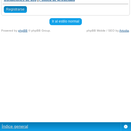
Registrarse
Ir al estilo normal
Powered by
phpBB
© phpBB Group.
phpBB Mobile / SEO by
Artodia
.
Índice general