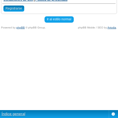
Registrarse
Ir al estilo normal
Powered by
phpBB
© phpBB Group.
phpBB Mobile / SEO by
Artodia
.
Índice general