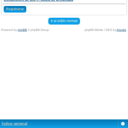
Registrarse
Ir al estilo normal
Powered by
phpBB
© phpBB Group.
phpBB Mobile / SEO by
Artodia
.
Índice general