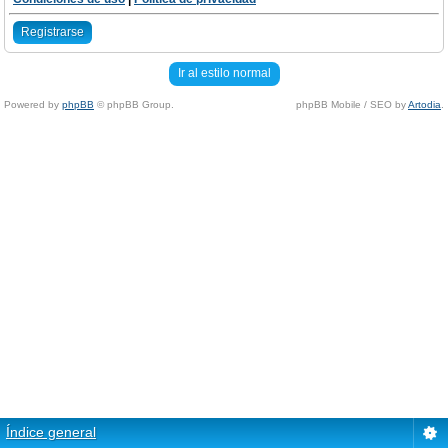
Registrarse
Ir al estilo normal
Powered by
phpBB
© phpBB Group.
phpBB Mobile / SEO by
Artodia
.
Índice general