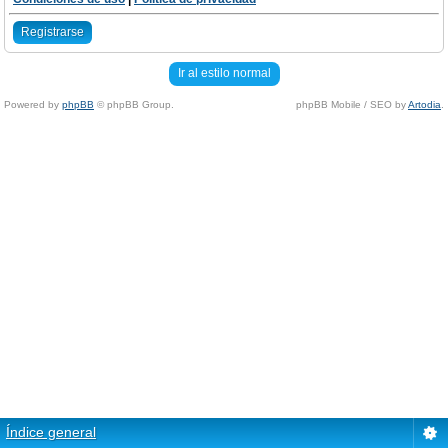
Registrarse
Ir al estilo normal
Powered by
phpBB
© phpBB Group.
phpBB Mobile / SEO by
Artodia
.
Índice general