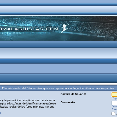
El administrador del Sitio requiere que esté registrado y se haya identificado para ver perfiles.
Nombre de Usuario:
Regi
y le permitirá un amplio acceso al sistema.
Contraseña:
egistrados. Antes de identificarse asegúrese
 lea las reglas de los foros mientras navega
Olvi
Reen
d