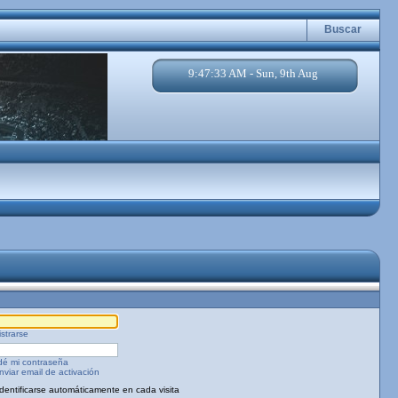
Buscar
9:47:33 AM - Sun, 9th Aug
strarse
dé mi contraseña
viar email de activación
Identificarse automáticamente en cada visita