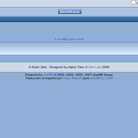
Ir al estilo para movil
X-Static Skin - Designed by Alpha Trion ©
Skin-Lab
2008
Powered by
phpBB
© 2000, 2002, 2005, 2007 phpBB Group
Traducción al español por
Huan Manwë
para
phpBB-Es.COM