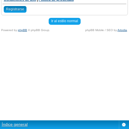
Registrarse
Ir al estilo normal
Powered by
phpBB
© phpBB Group.
phpBB Mobile / SEO by
Artodia
.
Índice general