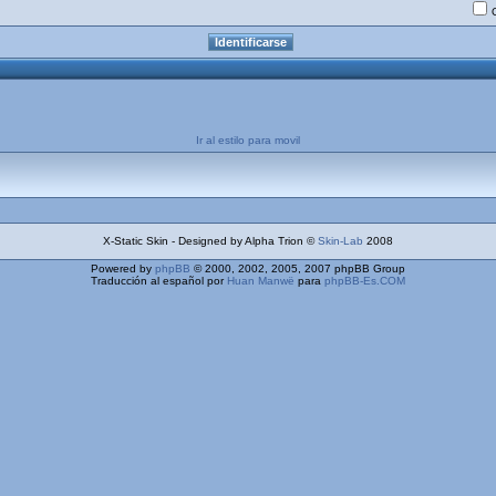
Ir al estilo para movil
X-Static Skin - Designed by Alpha Trion ©
Skin-Lab
2008
Powered by
phpBB
© 2000, 2002, 2005, 2007 phpBB Group
Traducción al español por
Huan Manwë
para
phpBB-Es.COM