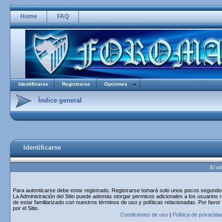
Home
FAQ
Identificarse
Registrarse
Opciones
Índice general
Identificarse
El ad
Para autenticarse debe estar registrado. Registrarse tomará solo unos pocos segundos 
La Administración del Sitio puede además otorgar permisos adicionales a los usuarios r
de estar familiarizado con nuestros términos de uso y políticas relacionadas. Por favor
por el Sitio.
Condiciones de uso
|
Política de privacida