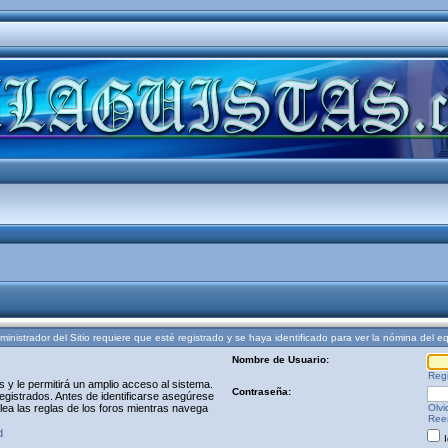
ministrador del Sitio requiere que esté registrado y se haya identificado para ver la nómina del e
Nombre de Usuario:
Regi
y le permitirá un amplio acceso al sistema.
Contraseña:
egistrados. Antes de identificarse asegúrese
 lea las reglas de los foros mientras navega
Olvi
Reen
d