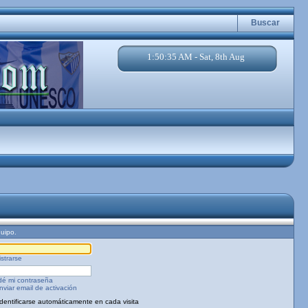
Buscar
1:50:35 AM - Sat, 8th Aug
quipo.
strarse
dé mi contraseña
viar email de activación
Identificarse automáticamente en cada visita