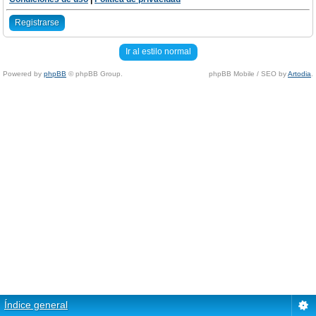
Registrarse
Ir al estilo normal
Powered by
phpBB
© phpBB Group.
phpBB Mobile / SEO by
Artodia
.
Índice general