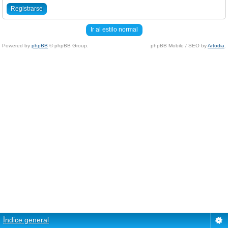
Registrarse
Ir al estilo normal
Powered by
phpBB
© phpBB Group.
phpBB Mobile / SEO by
Artodia
.
Índice general