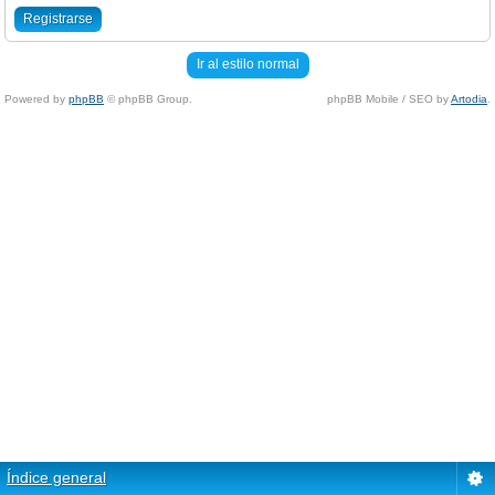
Registrarse
Ir al estilo normal
Powered by
phpBB
© phpBB Group.
phpBB Mobile / SEO by
Artodia
.
Índice general