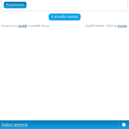
Registrarse
Ir al estilo normal
Powered by
phpBB
© phpBB Group.
phpBB Mobile / SEO by
Artodia
.
Índice general