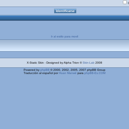
Ir al estilo para movil
X-Static Skin - Designed by Alpha Trion ©
Skin-Lab
2008
Powered by
phpBB
© 2000, 2002, 2005, 2007 phpBB Group
Traducción al español por
Huan Manwë
para
phpBB-Es.COM