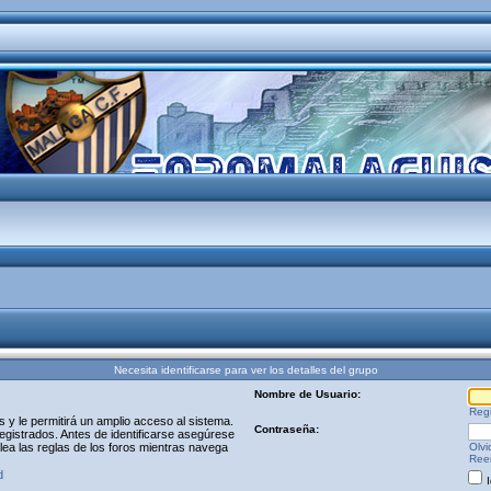
Necesita identificarse para ver los detalles del grupo
Nombre de Usuario:
Regi
y le permitirá un amplio acceso al sistema.
Contraseña:
egistrados. Antes de identificarse asegúrese
 lea las reglas de los foros mientras navega
Olvi
Reen
d