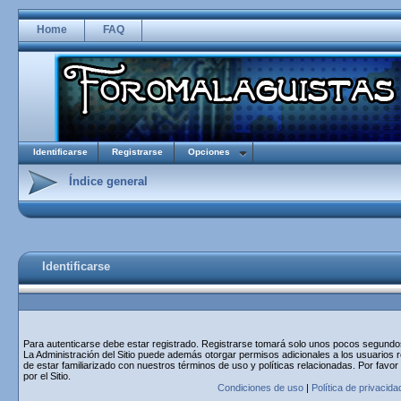
Home
FAQ
Identificarse
Registrarse
Opciones
Índice general
Identificarse
Para autenticarse debe estar registrado. Registrarse tomará solo unos pocos segundos 
La Administración del Sitio puede además otorgar permisos adicionales a los usuarios r
de estar familiarizado con nuestros términos de uso y políticas relacionadas. Por favor
por el Sitio.
Condiciones de uso
|
Política de privacida