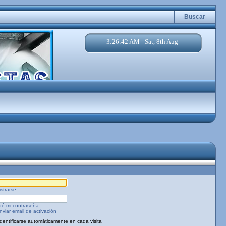
Buscar
3:26:42 AM - Sat, 8th Aug
strarse
dé mi contraseña
viar email de activación
Identificarse automáticamente en cada visita