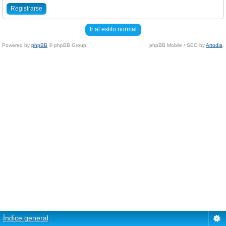
Registrarse
Ir al estilo normal
Powered by
phpBB
© phpBB Group.
phpBB Mobile / SEO by
Artodia
.
Índice general