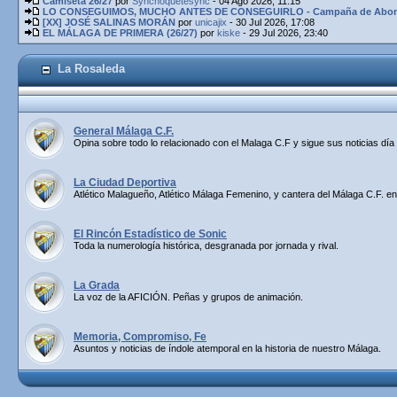
Camiseta 26/27
por
Synchoquetesync
- 04 Ago 2026, 11:15
LO CONSEGUIMOS, MUCHO ANTES DE CONSEGUIRLO - Campaña de Abona
[XX] JOSÉ SALINAS MORÁN
por
unicajix
- 30 Jul 2026, 17:08
EL MÁLAGA DE PRIMERA (26/27)
por
kiske
- 29 Jul 2026, 23:40
La Rosaleda
General Málaga C.F.
Opina sobre todo lo relacionado con el Malaga C.F y sigue sus noticias día 
La Ciudad Deportiva
Atlético Malagueño, Atlético Málaga Femenino, y cantera del Málaga C.F. en
El Rincón Estadístico de Sonic
Toda la numerología histórica, desgranada por jornada y rival.
La Grada
La voz de la AFICIÓN. Peñas y grupos de animación.
Memoria, Compromiso, Fe
Asuntos y noticias de índole atemporal en la historia de nuestro Málaga.