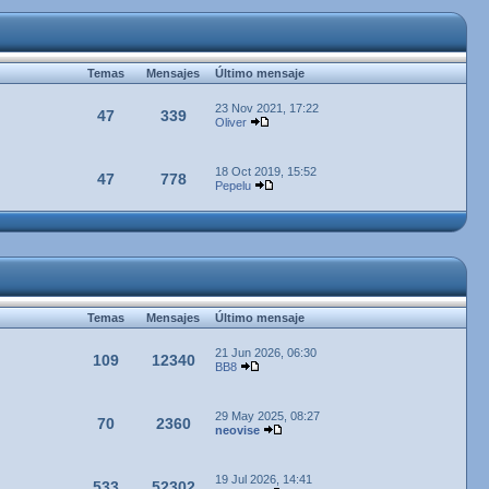
Temas
Mensajes
Último mensaje
23 Nov 2021, 17:22
47
339
Oliver
18 Oct 2019, 15:52
47
778
Pepelu
Temas
Mensajes
Último mensaje
21 Jun 2026, 06:30
109
12340
BB8
29 May 2025, 08:27
70
2360
neovise
19 Jul 2026, 14:41
533
52302