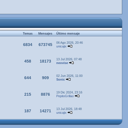
Temas
Mensajes
Último mensaje
06 Ago 2026, 20:46
6834
673745
unicajix
13 Jul 2026, 07:48
458
18173
neovise
02 Jun 2026, 11:00
644
909
Sonic
19 Dic 2024, 23:16
215
8876
PepitoGrillao
13 Jul 2026, 18:48
187
14271
unicajix