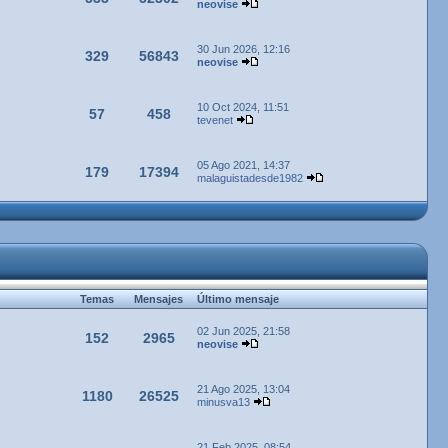
neovise
30 Jun 2026, 12:16
329
56843
neovise
10 Oct 2024, 11:51
57
458
tevenet
05 Ago 2021, 14:37
179
17394
malaguistadesde1982
Temas
Mensajes
Último mensaje
02 Jun 2025, 21:58
152
2965
neovise
21 Ago 2025, 13:04
1180
26525
minusva13
21 Feb 2025, 08:54