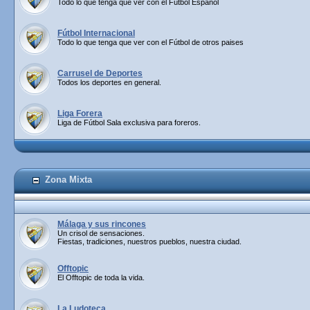
Todo lo que tenga que ver con el Fútbol Español
Fútbol Internacional
Todo lo que tenga que ver con el Fútbol de otros paises
Carrusel de Deportes
Todos los deportes en general.
Liga Forera
Liga de Fútbol Sala exclusiva para foreros.
Zona Mixta
Málaga y sus rincones
Un crisol de sensaciones.
Fiestas, tradiciones, nuestros pueblos, nuestra ciudad.
Offtopic
El Offtopic de toda la vida.
La Ludoteca