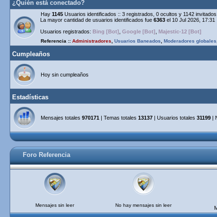
¿Quién está conectado?
Hay
1145
Usuarios identificados :: 3 registrados, 0 ocultos y 1142 invitad
La mayor cantidad de usuarios identificados fue
6363
el 10 Jul 2026, 17:31
Usuarios registrados:
Bing [Bot]
,
Google [Bot]
,
Majestic-12 [Bot]
Referencia ::
Administradores
,
Usuarios Baneados
,
Moderadores globales
Cumpleaños
Hoy sin cumpleaños
Estadísticas
Mensajes totales
970171
| Temas totales
13137
| Usuarios totales
31199
| 
Foro Referencia
Mensajes sin leer
No hay mensajes sin leer
M