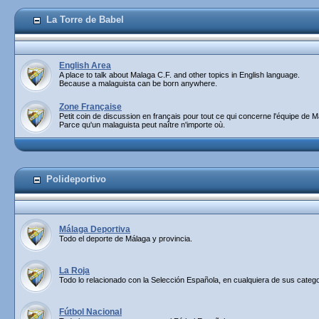
La Torre de Babel
English Area
A place to talk about Malaga C.F. and other topics in English language.
Because a malaguista can be born anywhere.
Zone Française
Petit coin de discussion en français pour tout ce qui concerne l'équipe de M
Parce qu'un malaguista peut naître n'importe où.
Polideportivo
Málaga Deportiva
Todo el deporte de Málaga y provincia.
La Roja
Todo lo relacionado con la Selección Española, en cualquiera de sus catego
Fútbol Nacional