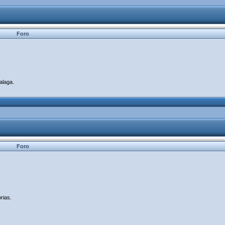
Foro
alaga.
Foro
rias.