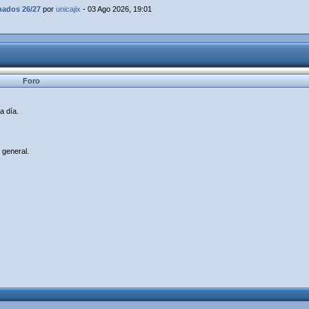
dos 26/27
por
unicajix
- 03 Ago 2026, 19:01
Foro
a día.
 general.