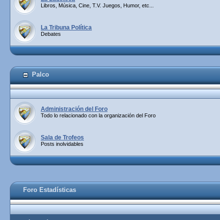
Libros, Música, Cine, T.V. Juegos, Humor, etc...
La Tribuna Política
Debates
Palco
Administración del Foro
Todo lo relacionado con la organización del Foro
Sala de Trofeos
Posts inolvidables
Foro Estadísticas