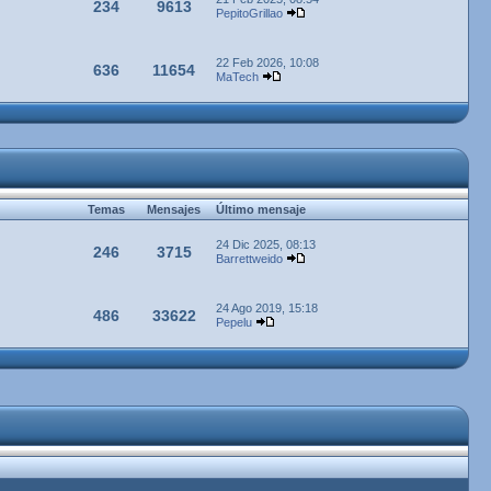
234
9613
PepitoGrillao
22 Feb 2026, 10:08
636
11654
MaTech
Temas
Mensajes
Último mensaje
24 Dic 2025, 08:13
246
3715
Barrettweido
24 Ago 2019, 15:18
486
33622
Pepelu