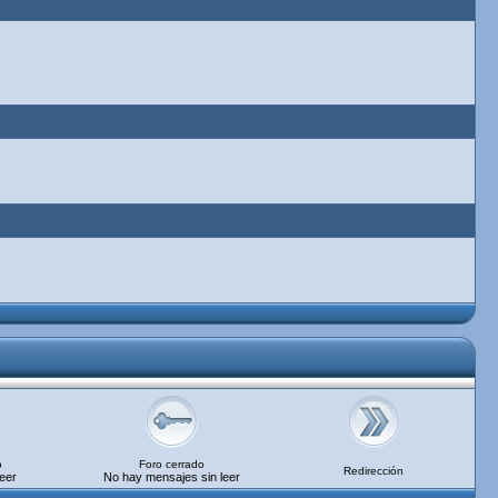
o
Foro cerrado
Redirección
eer
No hay mensajes sin leer