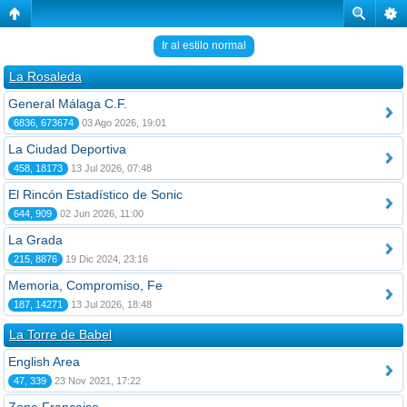
Ir al estilo normal
La Rosaleda
General Málaga C.F.
6836, 673674
03 Ago 2026, 19:01
La Ciudad Deportiva
458, 18173
13 Jul 2026, 07:48
El Rincón Estadístico de Sonic
644, 909
02 Jun 2026, 11:00
La Grada
215, 8876
19 Dic 2024, 23:16
Memoria, Compromiso, Fe
187, 14271
13 Jul 2026, 18:48
La Torre de Babel
English Area
47, 339
23 Nov 2021, 17:22