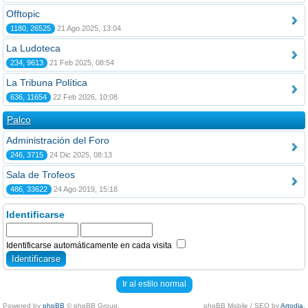
Offtopic
1180, 26525
21 Ago 2025, 13:04
La Ludoteca
234, 9613
21 Feb 2025, 08:54
La Tribuna Política
636, 11654
22 Feb 2026, 10:08
Palco
Administración del Foro
246, 3715
24 Dic 2025, 08:13
Sala de Trofeos
486, 33622
24 Ago 2019, 15:18
Identificarse
Identificarse automáticamente en cada visita
Ir al estilo normal
Powered by
phpBB
© phpBB Group.
phpBB Mobile / SEO by
Artodia
.