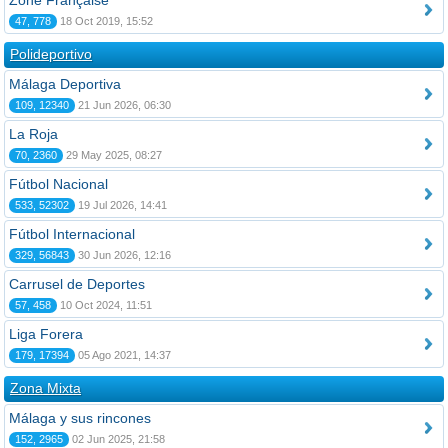
Zone Française
47, 778
18 Oct 2019, 15:52
Polideportivo
Málaga Deportiva
109, 12340
21 Jun 2026, 06:30
La Roja
70, 2360
29 May 2025, 08:27
Fútbol Nacional
533, 52302
19 Jul 2026, 14:41
Fútbol Internacional
329, 56843
30 Jun 2026, 12:16
Carrusel de Deportes
57, 458
10 Oct 2024, 11:51
Liga Forera
179, 17394
05 Ago 2021, 14:37
Zona Mixta
Málaga y sus rincones
152, 2965
02 Jun 2025, 21:58