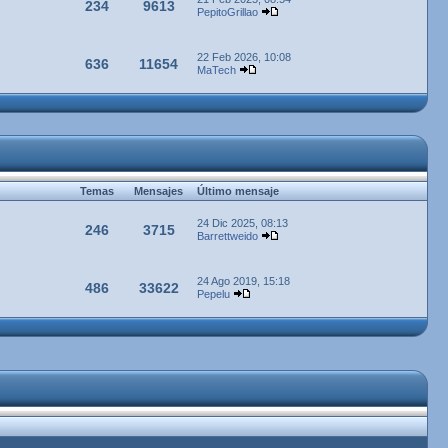
234
9613
PepitoGrillao
22 Feb 2026, 10:08
636
11654
MaTech
Temas
Mensajes
Último mensaje
24 Dic 2025, 08:13
246
3715
Barrettweido
24 Ago 2019, 15:18
486
33622
Pepelu