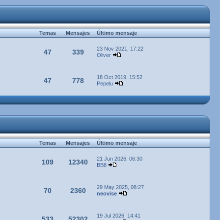
Temas
Mensajes
Último mensaje
23 Nov 2021, 17:22
47
339
Oliver
18 Oct 2019, 15:52
47
778
Pepelu
Temas
Mensajes
Último mensaje
21 Jun 2026, 06:30
109
12340
BB8
29 May 2025, 08:27
70
2360
neovise
19 Jul 2026, 14:41
533
52302