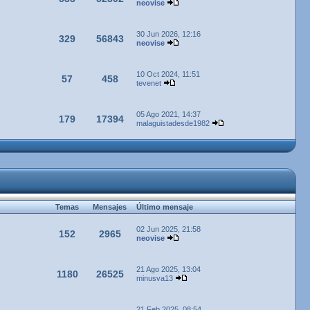
neovise
30 Jun 2026, 12:16
329
56843
neovise
10 Oct 2024, 11:51
57
458
tevenet
05 Ago 2021, 14:37
179
17394
malaguistadesde1982
Temas
Mensajes
Último mensaje
02 Jun 2025, 21:58
152
2965
neovise
21 Ago 2025, 13:04
1180
26525
minusva13
21 Feb 2025, 08:54