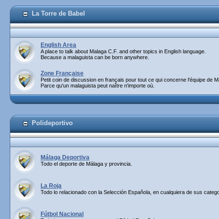
La Torre de Babel
English Area
A place to talk about Malaga C.F. and other topics in English language.
Because a malaguista can be born anywhere.
Zone Française
Petit coin de discussion en français pour tout ce qui concerne l'équipe de M
Parce qu'un malaguista peut naître n'importe où.
Polideportivo
Málaga Deportiva
Todo el deporte de Málaga y provincia.
La Roja
Todo lo relacionado con la Selección Española, en cualquiera de sus catego
Fútbol Nacional