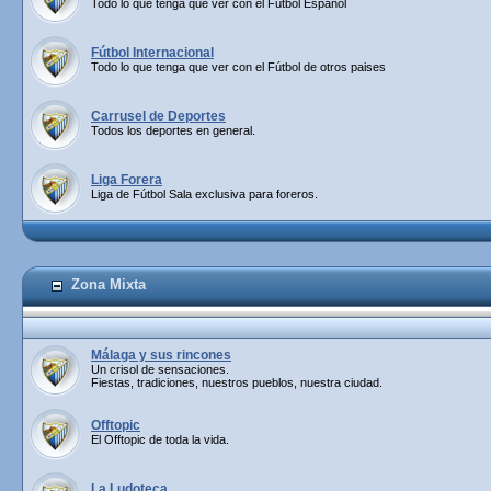
Todo lo que tenga que ver con el Fútbol Español
Fútbol Internacional
Todo lo que tenga que ver con el Fútbol de otros paises
Carrusel de Deportes
Todos los deportes en general.
Liga Forera
Liga de Fútbol Sala exclusiva para foreros.
Zona Mixta
Málaga y sus rincones
Un crisol de sensaciones.
Fiestas, tradiciones, nuestros pueblos, nuestra ciudad.
Offtopic
El Offtopic de toda la vida.
La Ludoteca