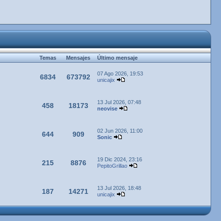
Temas
Mensajes
Último mensaje
07 Ago 2026, 19:53
6834
673792
unicajix
13 Jul 2026, 07:48
458
18173
neovise
02 Jun 2026, 11:00
644
909
Sonic
19 Dic 2024, 23:16
215
8876
PepitoGrillao
13 Jul 2026, 18:48
187
14271
unicajix