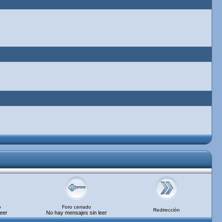
o
Foro cerrado
Redirección
eer
No hay mensajes sin leer