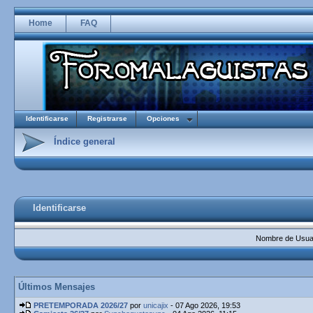
Home
FAQ
Identificarse
Registrarse
Opciones
Índice general
Identificarse
Nombre de Usuar
Últimos Mensajes
PRETEMPORADA 2026/27
por
unicajix
- 07 Ago 2026, 19:53