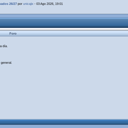
dos 26/27
por
unicajix
- 03 Ago 2026, 19:01
Foro
a día.
 general.