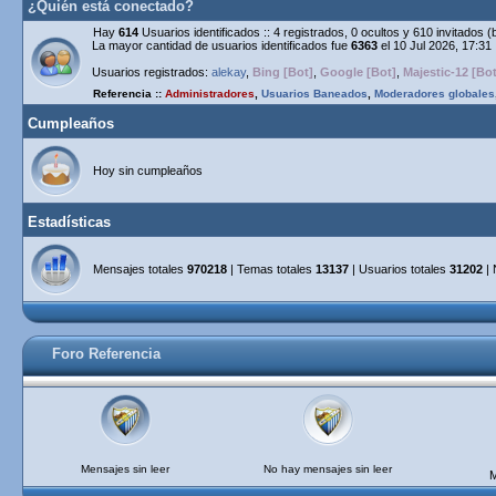
¿Quién está conectado?
Hay
614
Usuarios identificados :: 4 registrados, 0 ocultos y 610 invitados 
La mayor cantidad de usuarios identificados fue
6363
el 10 Jul 2026, 17:31
Usuarios registrados:
alekay
,
Bing [Bot]
,
Google [Bot]
,
Majestic-12 [Bot
Referencia ::
Administradores
,
Usuarios Baneados
,
Moderadores globales
Cumpleaños
Hoy sin cumpleaños
Estadísticas
Mensajes totales
970218
| Temas totales
13137
| Usuarios totales
31202
| 
Foro Referencia
Mensajes sin leer
No hay mensajes sin leer
M