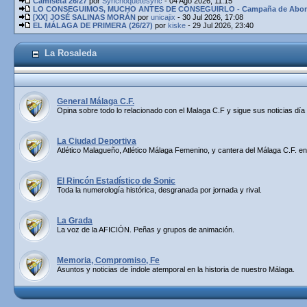
Camiseta 26/27
por
Synchoquetesync
- 04 Ago 2026, 11:15
LO CONSEGUIMOS, MUCHO ANTES DE CONSEGUIRLO - Campaña de Abona
[XX] JOSÉ SALINAS MORÁN
por
unicajix
- 30 Jul 2026, 17:08
EL MÁLAGA DE PRIMERA (26/27)
por
kiske
- 29 Jul 2026, 23:40
La Rosaleda
General Málaga C.F.
Opina sobre todo lo relacionado con el Malaga C.F y sigue sus noticias día 
La Ciudad Deportiva
Atlético Malagueño, Atlético Málaga Femenino, y cantera del Málaga C.F. en
El Rincón Estadístico de Sonic
Toda la numerología histórica, desgranada por jornada y rival.
La Grada
La voz de la AFICIÓN. Peñas y grupos de animación.
Memoria, Compromiso, Fe
Asuntos y noticias de índole atemporal en la historia de nuestro Málaga.