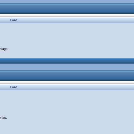
Foro
alaga.
Foro
rias.