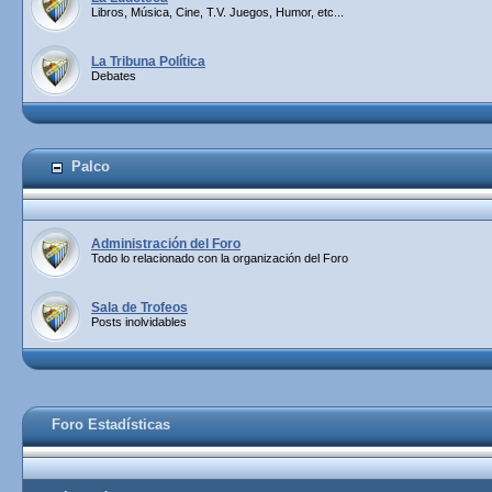
Libros, Música, Cine, T.V. Juegos, Humor, etc...
La Tribuna Política
Debates
Palco
Administración del Foro
Todo lo relacionado con la organización del Foro
Sala de Trofeos
Posts inolvidables
Foro Estadísticas