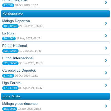
Zone Française
47, 778
18 Oct 2019, 15:52
Polideportivo
Málaga Deportiva
109, 12340
21 Jun 2026, 06:30
La Roja
70, 2360
29 May 2025, 08:27
Fútbol Nacional
533, 52302
19 Jul 2026, 14:41
Fútbol Internacional
329, 56843
30 Jun 2026, 12:16
Carrusel de Deportes
57, 458
10 Oct 2024, 11:51
Liga Forera
179, 17394
05 Ago 2021, 14:37
Zona Mixta
Málaga y sus rincones
152, 2965
02 Jun 2025, 21:58