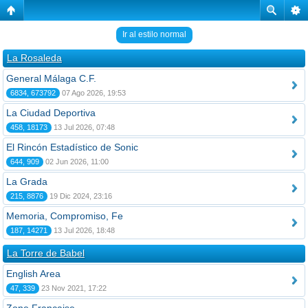
Ir al estilo normal
La Rosaleda
General Málaga C.F.
6834, 673792
07 Ago 2026, 19:53
La Ciudad Deportiva
458, 18173
13 Jul 2026, 07:48
El Rincón Estadístico de Sonic
644, 909
02 Jun 2026, 11:00
La Grada
215, 8876
19 Dic 2024, 23:16
Memoria, Compromiso, Fe
187, 14271
13 Jul 2026, 18:48
La Torre de Babel
English Area
47, 339
23 Nov 2021, 17:22