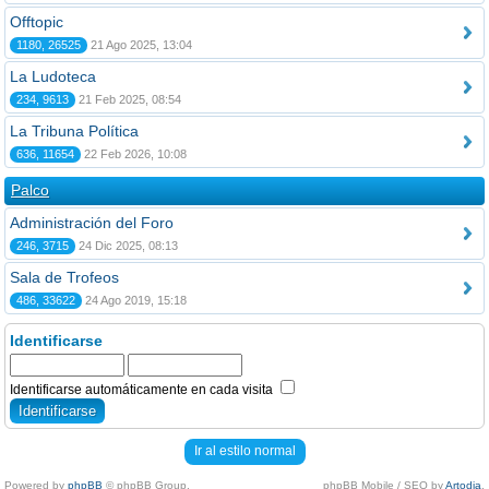
Offtopic
1180, 26525
21 Ago 2025, 13:04
La Ludoteca
234, 9613
21 Feb 2025, 08:54
La Tribuna Política
636, 11654
22 Feb 2026, 10:08
Palco
Administración del Foro
246, 3715
24 Dic 2025, 08:13
Sala de Trofeos
486, 33622
24 Ago 2019, 15:18
Identificarse
Identificarse automáticamente en cada visita
Ir al estilo normal
Powered by
phpBB
© phpBB Group.
phpBB Mobile / SEO by
Artodia
.