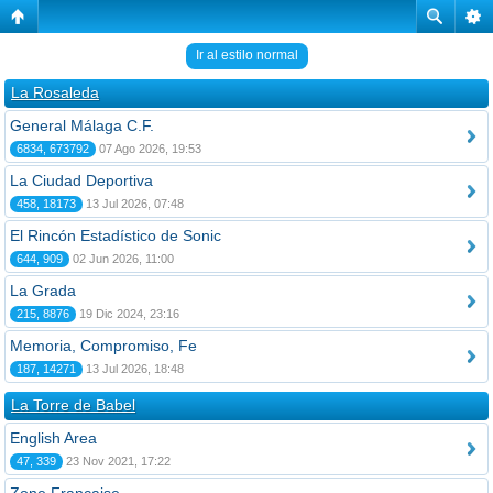
Ir al estilo normal
La Rosaleda
General Málaga C.F.
6834, 673792
07 Ago 2026, 19:53
La Ciudad Deportiva
458, 18173
13 Jul 2026, 07:48
El Rincón Estadístico de Sonic
644, 909
02 Jun 2026, 11:00
La Grada
215, 8876
19 Dic 2024, 23:16
Memoria, Compromiso, Fe
187, 14271
13 Jul 2026, 18:48
La Torre de Babel
English Area
47, 339
23 Nov 2021, 17:22