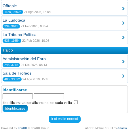
Offtopic
1180, 26525
21 Ago 2025, 13:04
La Ludoteca
234, 9613
21 Feb 2025, 08:54
La Tribuna Política
636, 11654
22 Feb 2026, 10:08
Palco
Administración del Foro
246, 3715
24 Dic 2025, 08:13
Sala de Trofeos
486, 33622
24 Ago 2019, 15:18
Identificarse
Identificarse automáticamente en cada visita
Ir al estilo normal
Powered by
phpBB
© phpBB Group.
phpBB Mobile / SEO by
Artodia
.