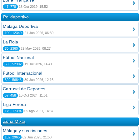
Zone Française
47, 778
18 Oct 2019, 15:52
Polideportivo
Málaga Deportiva
109, 12340
21 Jun 2026, 06:30
La Roja
70, 2360
29 May 2025, 08:27
Fútbol Nacional
533, 52302
19 Jul 2026, 14:41
Fútbol Internacional
329, 56843
30 Jun 2026, 12:16
Carrusel de Deportes
57, 458
10 Oct 2024, 11:51
Liga Forera
179, 17394
05 Ago 2021, 14:37
Zona Mixta
Málaga y sus rincones
152, 2965
02 Jun 2025, 21:58