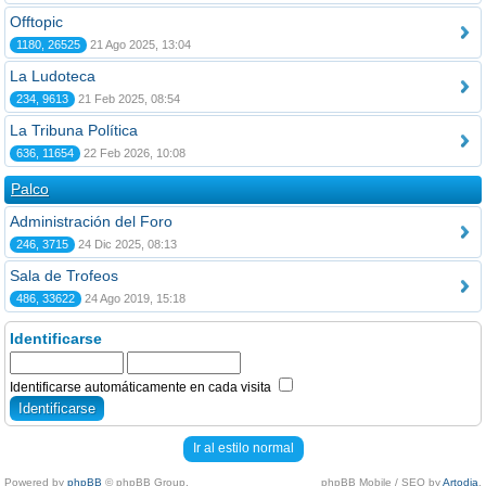
Offtopic
1180, 26525
21 Ago 2025, 13:04
La Ludoteca
234, 9613
21 Feb 2025, 08:54
La Tribuna Política
636, 11654
22 Feb 2026, 10:08
Palco
Administración del Foro
246, 3715
24 Dic 2025, 08:13
Sala de Trofeos
486, 33622
24 Ago 2019, 15:18
Identificarse
Identificarse automáticamente en cada visita
Ir al estilo normal
Powered by
phpBB
© phpBB Group.
phpBB Mobile / SEO by
Artodia
.