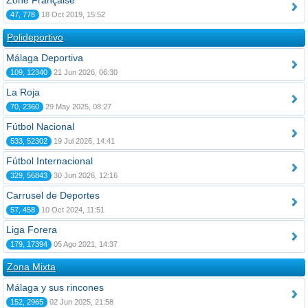
Zone Française
47, 778
18 Oct 2019, 15:52
Polideportivo
Málaga Deportiva
109, 12340
21 Jun 2026, 06:30
La Roja
70, 2360
29 May 2025, 08:27
Fútbol Nacional
533, 52302
19 Jul 2026, 14:41
Fútbol Internacional
329, 56843
30 Jun 2026, 12:16
Carrusel de Deportes
57, 458
10 Oct 2024, 11:51
Liga Forera
179, 17394
05 Ago 2021, 14:37
Zona Mixta
Málaga y sus rincones
152, 2965
02 Jun 2025, 21:58