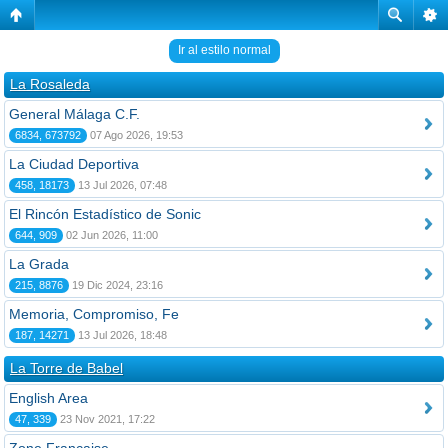
Ir al estilo normal
La Rosaleda
General Málaga C.F.
6834, 673792
07 Ago 2026, 19:53
La Ciudad Deportiva
458, 18173
13 Jul 2026, 07:48
El Rincón Estadístico de Sonic
644, 909
02 Jun 2026, 11:00
La Grada
215, 8876
19 Dic 2024, 23:16
Memoria, Compromiso, Fe
187, 14271
13 Jul 2026, 18:48
La Torre de Babel
English Area
47, 339
23 Nov 2021, 17:22