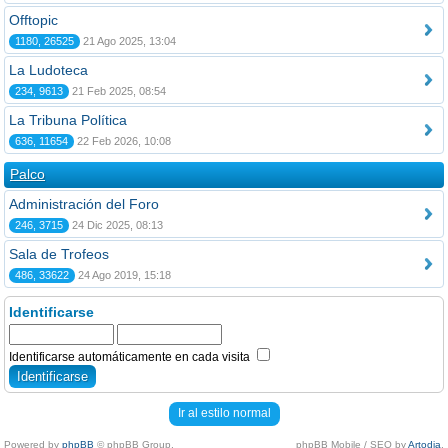
Offtopic
1180, 26525
21 Ago 2025, 13:04
La Ludoteca
234, 9613
21 Feb 2025, 08:54
La Tribuna Política
636, 11654
22 Feb 2026, 10:08
Palco
Administración del Foro
246, 3715
24 Dic 2025, 08:13
Sala de Trofeos
486, 33622
24 Ago 2019, 15:18
Identificarse
Identificarse automáticamente en cada visita
Ir al estilo normal
Powered by
phpBB
© phpBB Group.
phpBB Mobile / SEO by
Artodia
.