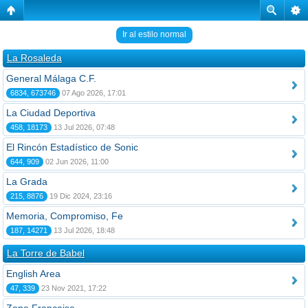
Ir al estilo normal
La Rosaleda
General Málaga C.F.
6834, 673746
07 Ago 2026, 17:01
La Ciudad Deportiva
458, 18173
13 Jul 2026, 07:48
El Rincón Estadístico de Sonic
644, 909
02 Jun 2026, 11:00
La Grada
215, 8876
19 Dic 2024, 23:16
Memoria, Compromiso, Fe
187, 14271
13 Jul 2026, 18:48
La Torre de Babel
English Area
47, 339
23 Nov 2021, 17:22