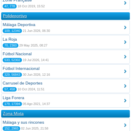
Zone Française
47, 778
18 Oct 2019, 15:52
Polideportivo
Málaga Deportiva
109, 12340
21 Jun 2026, 06:30
La Roja
70, 2360
29 May 2025, 08:27
Fútbol Nacional
533, 52302
19 Jul 2026, 14:41
Fútbol Internacional
329, 56843
30 Jun 2026, 12:16
Carrusel de Deportes
57, 458
10 Oct 2024, 11:51
Liga Forera
179, 17394
05 Ago 2021, 14:37
Zona Mixta
Málaga y sus rincones
152, 2965
02 Jun 2025, 21:58