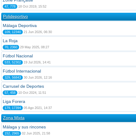
Zone Française
47, 778
18 Oct 2019, 15:52
Polideportivo
Málaga Deportiva
109, 12340
21 Jun 2026, 06:30
La Roja
70, 2360
29 May 2025, 08:27
Fútbol Nacional
533, 52302
19 Jul 2026, 14:41
Fútbol Internacional
329, 56843
30 Jun 2026, 12:16
Carrusel de Deportes
57, 458
10 Oct 2024, 11:51
Liga Forera
179, 17394
05 Ago 2021, 14:37
Zona Mixta
Málaga y sus rincones
152, 2965
02 Jun 2025, 21:58