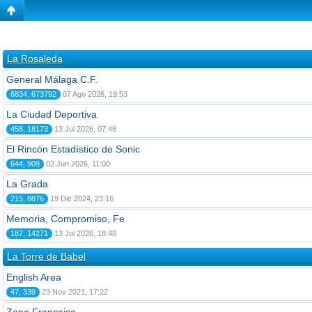
La Rosaleda
General Málaga C.F.
6834, 673792
07 Ago 2026, 19:53
La Ciudad Deportiva
458, 18173
13 Jul 2026, 07:48
El Rincón Estadístico de Sonic
644, 909
02 Jun 2026, 11:00
La Grada
215, 8876
19 Dic 2024, 23:16
Memoria, Compromiso, Fe
187, 14271
13 Jul 2026, 18:48
La Torre de Babel
English Area
47, 339
23 Nov 2021, 17:22