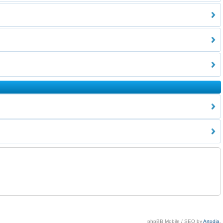
phpBB Mobile / SEO by
Artodia
.