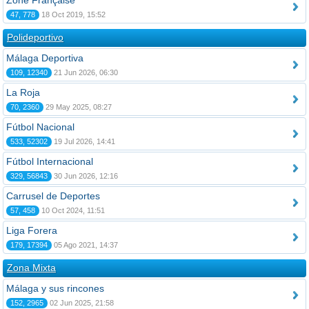
Zone Française
47, 778
18 Oct 2019, 15:52
Polideportivo
Málaga Deportiva
109, 12340
21 Jun 2026, 06:30
La Roja
70, 2360
29 May 2025, 08:27
Fútbol Nacional
533, 52302
19 Jul 2026, 14:41
Fútbol Internacional
329, 56843
30 Jun 2026, 12:16
Carrusel de Deportes
57, 458
10 Oct 2024, 11:51
Liga Forera
179, 17394
05 Ago 2021, 14:37
Zona Mixta
Málaga y sus rincones
152, 2965
02 Jun 2025, 21:58