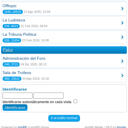
Offtopic
1180, 26525
21 Ago 2025, 13:04
La Ludoteca
234, 9613
21 Feb 2025, 08:54
La Tribuna Política
636, 11654
22 Feb 2026, 10:08
Palco
Administración del Foro
246, 3715
24 Dic 2025, 08:13
Sala de Trofeos
486, 33622
24 Ago 2019, 15:18
Identificarse
Identificarse automáticamente en cada visita
Ir al estilo normal
Powered by
phpBB
© phpBB Group.
phpBB Mobile / SEO by
Artodia
.