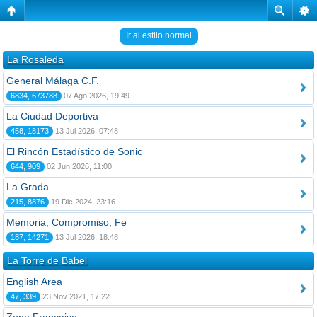
Ir al estilo normal
La Rosaleda
General Málaga C.F.
6834, 673788
07 Ago 2026, 19:49
La Ciudad Deportiva
458, 18173
13 Jul 2026, 07:48
El Rincón Estadístico de Sonic
644, 909
02 Jun 2026, 11:00
La Grada
215, 8876
19 Dic 2024, 23:16
Memoria, Compromiso, Fe
187, 14271
13 Jul 2026, 18:48
La Torre de Babel
English Area
47, 339
23 Nov 2021, 17:22