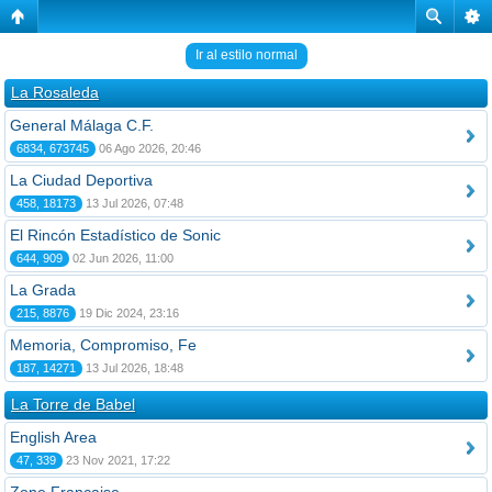
Ir al estilo normal
La Rosaleda
General Málaga C.F.
6834, 673745
06 Ago 2026, 20:46
La Ciudad Deportiva
458, 18173
13 Jul 2026, 07:48
El Rincón Estadístico de Sonic
644, 909
02 Jun 2026, 11:00
La Grada
215, 8876
19 Dic 2024, 23:16
Memoria, Compromiso, Fe
187, 14271
13 Jul 2026, 18:48
La Torre de Babel
English Area
47, 339
23 Nov 2021, 17:22