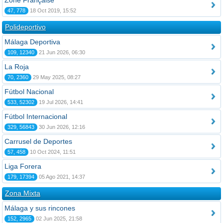
Zone Française
47, 778
18 Oct 2019, 15:52
Polideportivo
Málaga Deportiva
109, 12340
21 Jun 2026, 06:30
La Roja
70, 2360
29 May 2025, 08:27
Fútbol Nacional
533, 52302
19 Jul 2026, 14:41
Fútbol Internacional
329, 56843
30 Jun 2026, 12:16
Carrusel de Deportes
57, 458
10 Oct 2024, 11:51
Liga Forera
179, 17394
05 Ago 2021, 14:37
Zona Mixta
Málaga y sus rincones
152, 2965
02 Jun 2025, 21:58