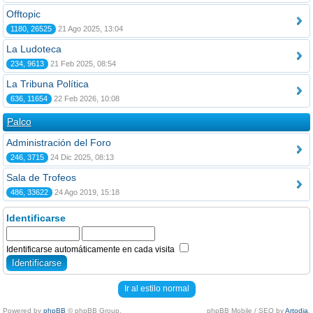
Offtopic
1180, 26525
21 Ago 2025, 13:04
La Ludoteca
234, 9613
21 Feb 2025, 08:54
La Tribuna Política
636, 11654
22 Feb 2026, 10:08
Palco
Administración del Foro
246, 3715
24 Dic 2025, 08:13
Sala de Trofeos
486, 33622
24 Ago 2019, 15:18
Identificarse
Identificarse automáticamente en cada visita
Ir al estilo normal
Powered by
phpBB
© phpBB Group.
phpBB Mobile / SEO by
Artodia
.