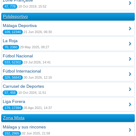
Zone Française
47, 778
18 Oct 2019, 15:52
Polideportivo
Málaga Deportiva
109, 12340
21 Jun 2026, 06:30
La Roja
70, 2360
29 May 2025, 08:27
Fútbol Nacional
533, 52302
19 Jul 2026, 14:41
Fútbol Internacional
329, 56843
30 Jun 2026, 12:16
Carrusel de Deportes
57, 458
10 Oct 2024, 11:51
Liga Forera
179, 17394
05 Ago 2021, 14:37
Zona Mixta
Málaga y sus rincones
152, 2965
02 Jun 2025, 21:58