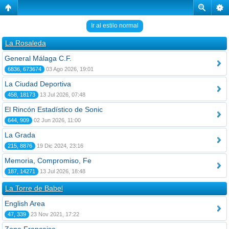
Ir al estilo normal
La Rosaleda
General Málaga C.F.
6836, 673674
03 Ago 2026, 19:01
La Ciudad Deportiva
458, 18173
13 Jul 2026, 07:48
El Rincón Estadístico de Sonic
644, 909
02 Jun 2026, 11:00
La Grada
215, 8876
19 Dic 2024, 23:16
Memoria, Compromiso, Fe
187, 14271
13 Jul 2026, 18:48
La Torre de Babel
English Area
47, 339
23 Nov 2021, 17:22