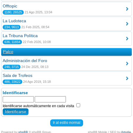
Offtopic
1180, 26525
21 Ago 2025, 13:04
La Ludoteca
234, 9613
21 Feb 2025, 08:54
La Tribuna Política
636, 11654
22 Feb 2026, 10:08
Palco
Administración del Foro
246, 3715
24 Dic 2025, 08:13
Sala de Trofeos
486, 33622
24 Ago 2019, 15:18
Identificarse
Identificarse automáticamente en cada visita
Ir al estilo normal
Powered by
phpBB
© phpBB Group.
phpBB Mobile / SEO by
Artodia
.