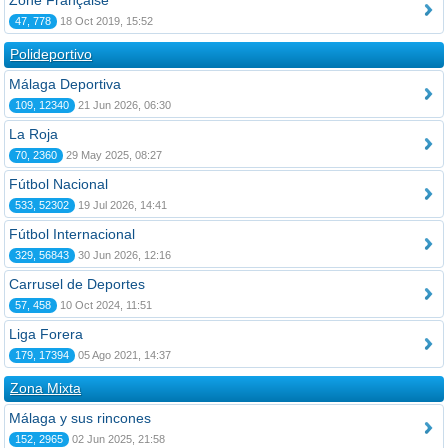
Zone Française
47, 778
18 Oct 2019, 15:52
Polideportivo
Málaga Deportiva
109, 12340
21 Jun 2026, 06:30
La Roja
70, 2360
29 May 2025, 08:27
Fútbol Nacional
533, 52302
19 Jul 2026, 14:41
Fútbol Internacional
329, 56843
30 Jun 2026, 12:16
Carrusel de Deportes
57, 458
10 Oct 2024, 11:51
Liga Forera
179, 17394
05 Ago 2021, 14:37
Zona Mixta
Málaga y sus rincones
152, 2965
02 Jun 2025, 21:58