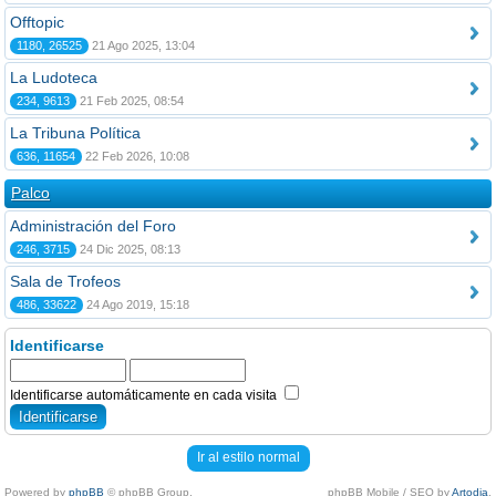
Offtopic
1180, 26525
21 Ago 2025, 13:04
La Ludoteca
234, 9613
21 Feb 2025, 08:54
La Tribuna Política
636, 11654
22 Feb 2026, 10:08
Palco
Administración del Foro
246, 3715
24 Dic 2025, 08:13
Sala de Trofeos
486, 33622
24 Ago 2019, 15:18
Identificarse
Identificarse automáticamente en cada visita
Ir al estilo normal
Powered by
phpBB
© phpBB Group.
phpBB Mobile / SEO by
Artodia
.