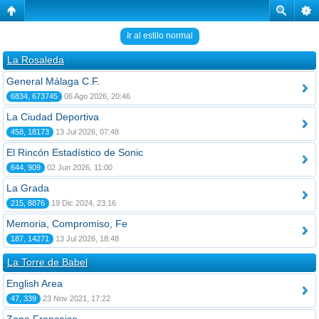
Ir al estilo normal
La Rosaleda
General Málaga C.F.
6834, 673745
06 Ago 2026, 20:46
La Ciudad Deportiva
458, 18173
13 Jul 2026, 07:48
El Rincón Estadístico de Sonic
644, 909
02 Jun 2026, 11:00
La Grada
215, 8876
19 Dic 2024, 23:16
Memoria, Compromiso, Fe
187, 14271
13 Jul 2026, 18:48
La Torre de Babel
English Area
47, 339
23 Nov 2021, 17:22